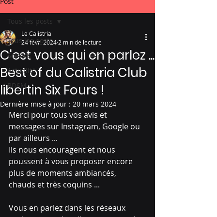
Post
Tous les posts
Le Calistria
Tous les posts
24 févr. 2024
2 min de lecture
C'est vous qui en parlez ...
Soirées
Best of du Calistria Club
Actualité
BDSM
libertin Six Fours !
Dernière mise à jour :
20 mars 2024
Merci pour tous vos avis et 
messages sur Instagram, Google ou 
par ailleurs ...
Ils nous encouragent et nous 
poussent à vous proposer encore 
plus de moments ambiancés, 
chauds et très coquins ...
Vous en parlez dans les réseaux 