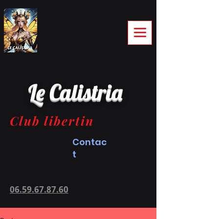
Le Calistria
Club libertin
Contac
t
06.59.67.87.60