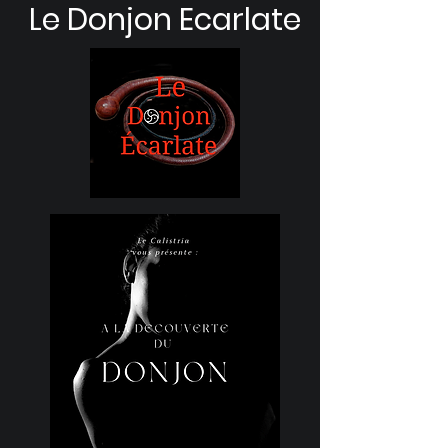
Le Donjon Ecarlate