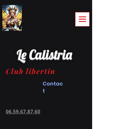
Le Calistria
Club libertin
Contac
t
06.59.67.87.60