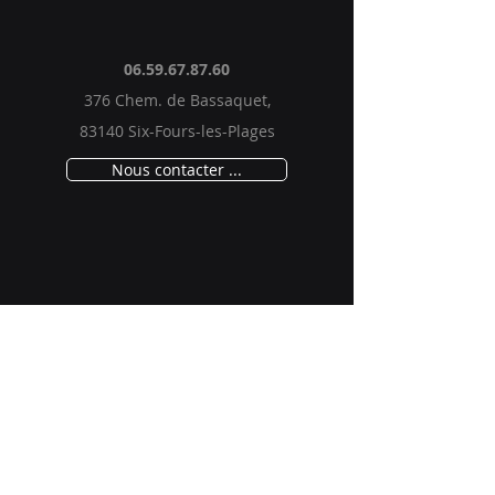
06.59.67.87.60
376 Chem. de Bassaquet,
83140 Six-Fours-les-Plages
Nous contacter ...