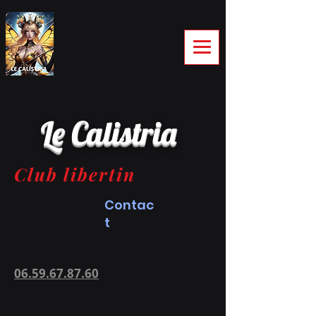
Le Calistria
Club libertin
Contac
t
06.59.67.87.60