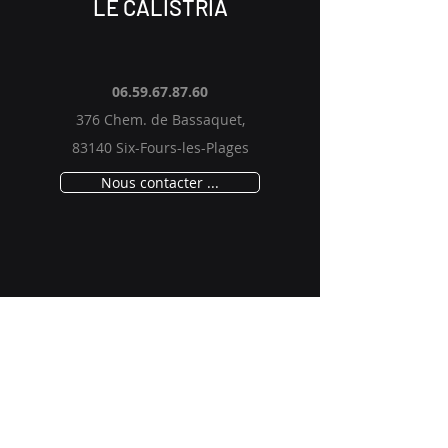
LE CALISTRIA
06.59.67.87.60
376 Chem. de Bassaquet,
83140 Six-Fours-les-Plages
Nous contacter ...