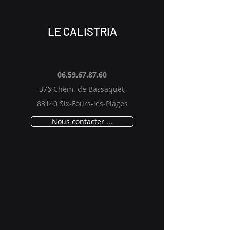
LE CALISTRIA
06.59.67.87.60
376 Chem. de Bassaquet,
83140 Six-Fours-les-Plages
Nous contacter ...