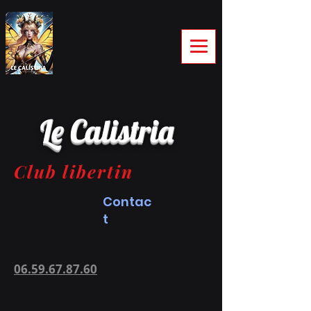
Le Calistria
Club libertin
Contac
t
06.59.67.87.60