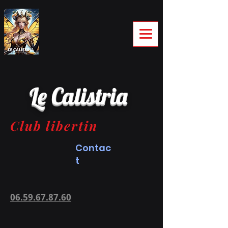
Le Calistria
Club libertin
Contac
t
06.59.67.87.60