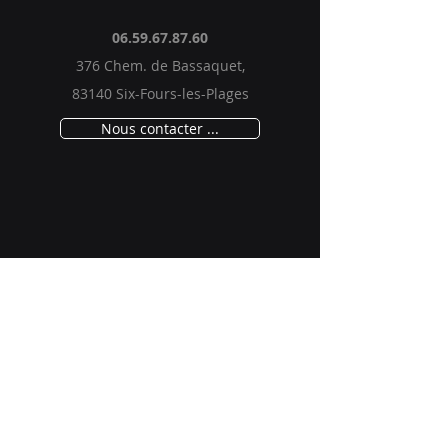
06.59.67.87.60
376 Chem. de Bassaquet,
83140 Six-Fours-les-Plages
Nous contacter ...