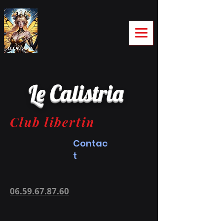
Le Calistria
Club libertin
Contac
t
06.59.67.87.60