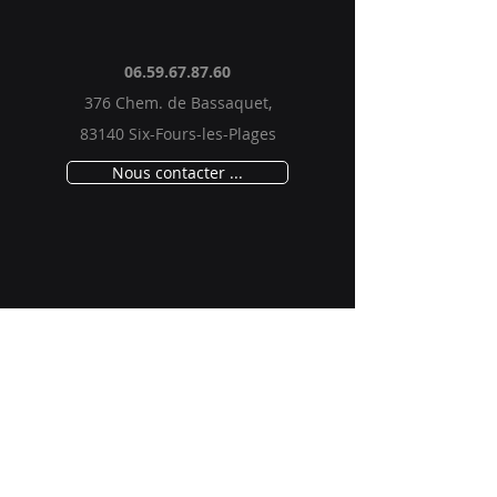
06.59.67.87.60
376 Chem. de Bassaquet,
83140 Six-Fours-les-Plages
Nous contacter ...