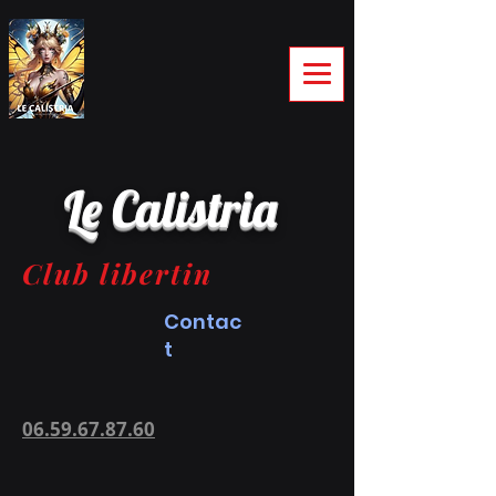
Le Calistria
Club libertin
Contac
t
06.59.67.87.60