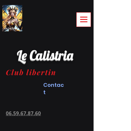
Le Calistria
Club libertin
Contac
t
06.59.67.87.60