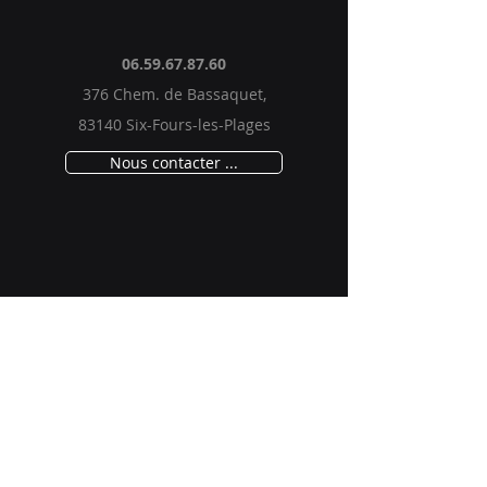
06.59.67.87.60
376 Chem. de Bassaquet,
83140 Six-Fours-les-Plages
Nous contacter ...