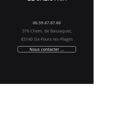
06.59.67.87.60
376 Chem. de Bassaquet,
83140 Six-Fours-les-Plages
Nous contacter ...