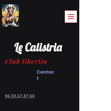
Le Calistria
Club libertin
Contac
t
06.59.67.87.60