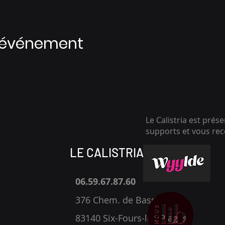
t événement
Le Calistria est prés
supports et vous r
LE CALISTRIA
06.59.67.87.60
376 Chem. de Bassaquet,
83140 Six-Fours-les-Plages