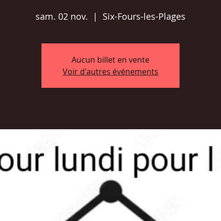
sam. 02 nov.
  |  
Six-Fours-les-Plages
Aucun billet en vente
Voir d'autres événements