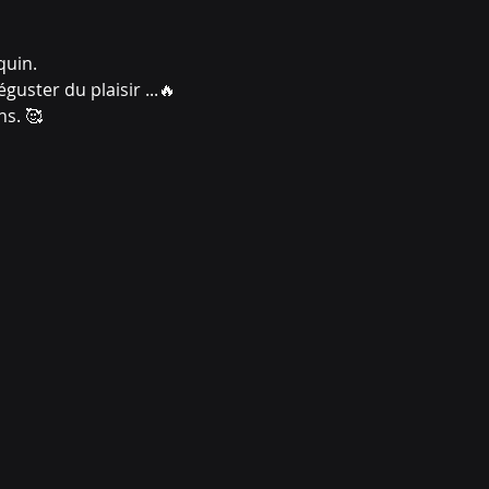
quin.
uster du plaisir ...🔥
ns. 🥰