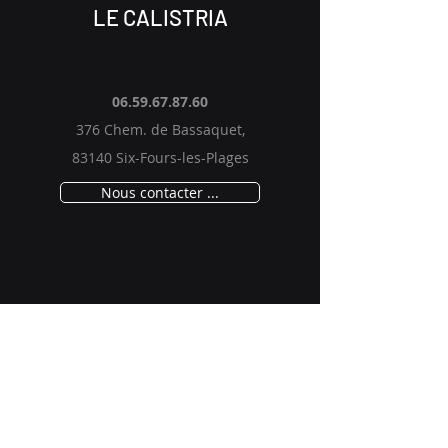
LE CALISTRIA
06.59.67.87.60
376 Chem. de Bassaquet,
83140 Six-Fours-les-Plages
Nous contacter ...