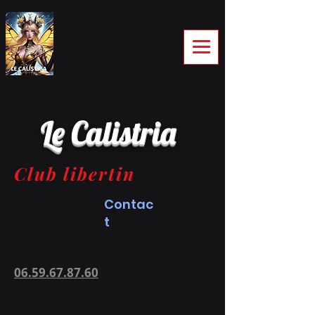
Le Calistria
Club libertin
Contac
t
06.59.67.87.60