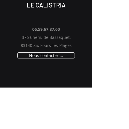
LE CALISTRIA
06.59.67.87.60
376 Chem. de Bassaquet,
83140 Six-Fours-les-Plages
Nous contacter ...