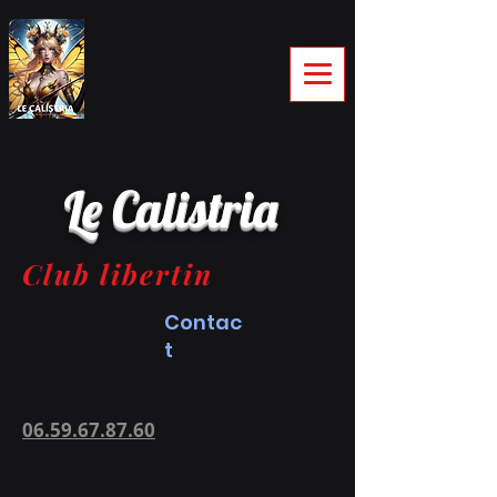
Le Calistria
Club libertin
Contac
t
06.59.67.87.60