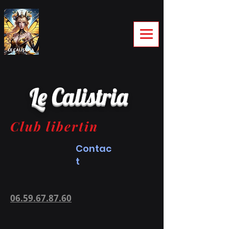
Le Calistria
Club libertin
Contac
t
06.59.67.87.60