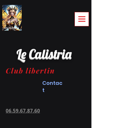
Le Calistria
Club libertin
Contac
t
06.59.67.87.60