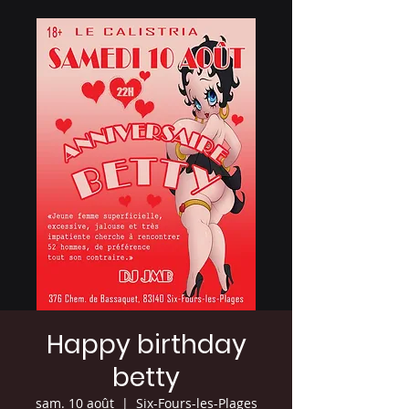
Happy birthday
betty
sam. 10 août
  |  
Six-Fours-les-Plages