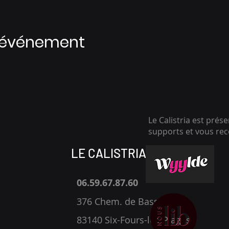
t événement
Le Calistria est prés
supports et vous r
LE CALISTRIA
06.59.67.87.60
376 Chem. de Bassaquet,
83140 Six-Fours-les-Plages