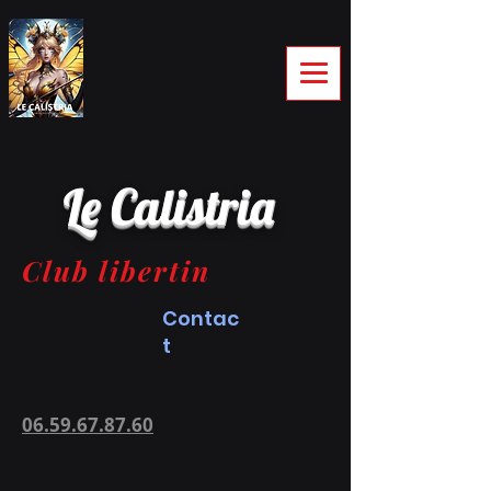
Le Calistria
Club libertin
Contac
t
06.59.67.87.60