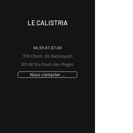
LE CALISTRIA
06.59.67.87.60
376 Chem. de Bassaquet,
83140 Six-Fours-les-Plages
Nous contacter ...