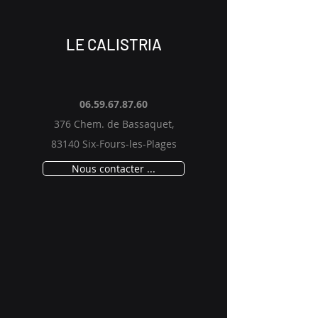
LE CALISTRIA
06.59.67.87.60
376 Chem. de Bassaquet,
83140 Six-Fours-les-Plages
Nous contacter ...