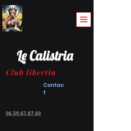
Le Calistria
Club libertin
Contac
t
06.59.67.87.60